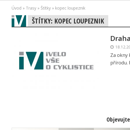
Úvod
»
Trasy
»
Štítky
»
kopec loupeznik
ŠTÍTKY: KOPEC LOUPEZNIK
Draha
18.12.2
Za okny k
přírodu. 
Objevujte