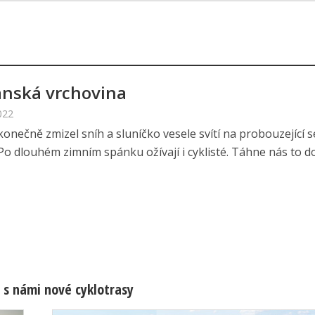
nská vrchovina
022
onečně zmizel sníh a sluníčko vesele svítí na probouzející s
Po dlouhém zimním spánku ožívají i cyklisté. Táhne nás to do
 s námi nové cyklotrasy