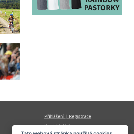
Příhlášení | Registrace
Kontaktní informace
Tato webová stránka používá cookies