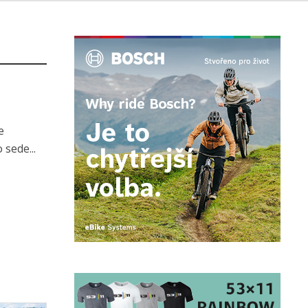
e
 sede...