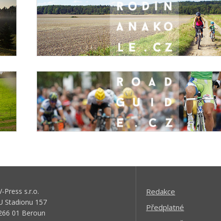
V-Press s.r.o.
Redakce
U Stadionu 157
Předplatné
266 01 Beroun