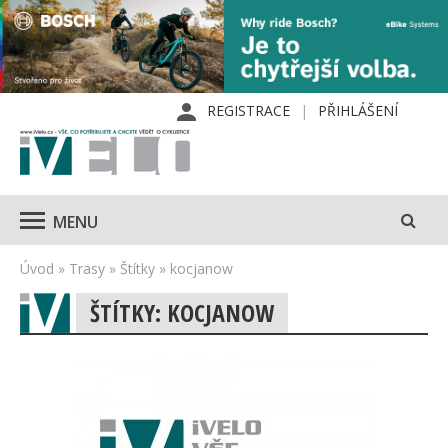
REGISTRACE
PŘIHLÁŠENÍ
MENU
Úvod
»
Trasy
»
Štítky
»
kocjanow
ŠTÍTKY: KOCJANOW