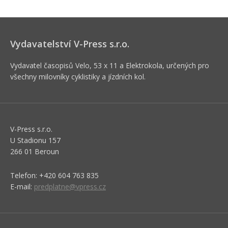
Vydavatelství V-Press s.r.o.
Vydavatel časopisů Velo, 53 x 11 a Elektrokola, určených pro
všechny milovníky cyklistiky a jízdních kol.
V-Press s.r.o.
U Stadionu 157
266 01 Beroun
Telefon: +420 604 763 835
E-mail:
predplatne@vpress.cz