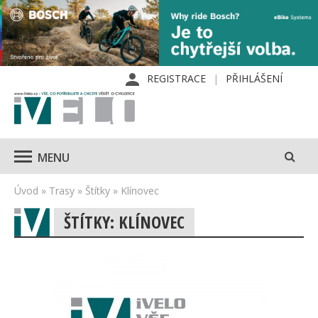
REGISTRACE
PŘIHLÁŠENÍ
MENU
Úvod
»
Trasy
»
Štítky
»
Klínovec
ŠTÍTKY: KLÍNOVEC