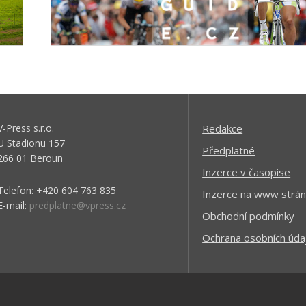
V-Press s.r.o.
Redakce
U Stadionu 157
Předplatné
266 01 Beroun
Inzerce v časopise
Telefon: +420 604 763 835
Inzerce na www strán
E-mail:
predplatne@vpress.cz
Obchodní podmínky
Ochrana osobních úda