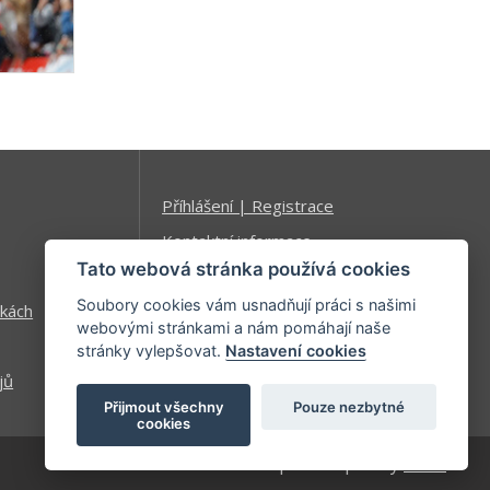
Příhlášení | Registrace
Kontaktní informace
Tato webová stránka používá cookies
Mapa stránek
Soubory cookies vám usnadňují práci s našimi
kách
webovými stránkami a nám pomáhají naše
stránky vylepšovat.
Nastavení cookies
jů
Přijmout všechny
Pouze nezbytné
cookies
| developed by
Kinet