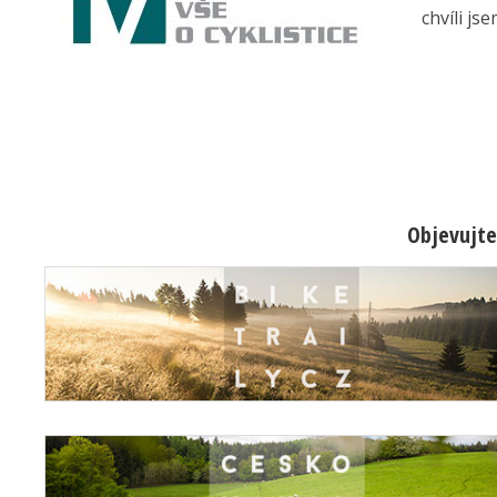
chvíli js
Objevujte