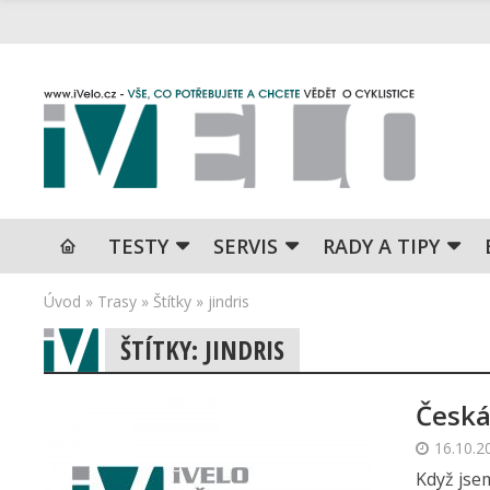
TESTY
SERVIS
RADY A TIPY
Úvod
»
Trasy
»
Štítky
»
jindris
ŠTÍTKY: JINDRIS
Česká
16.10.2
Když jse