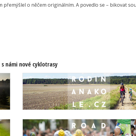
em přemýšlel o něčem originálním. A povedlo se – bikovat souč
 s námi nové cyklotrasy