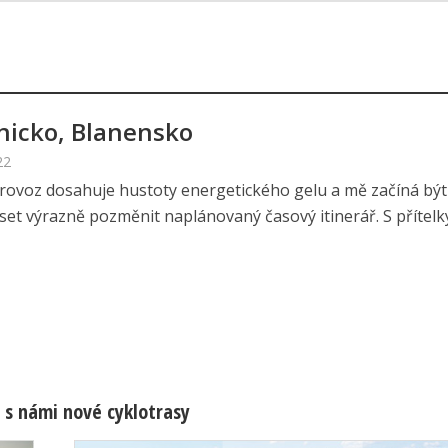
nicko, Blanensko
22
 provoz dosahuje hustoty energetického gelu a mě začíná být 
et výrazně pozměnit naplánovaný časový itinerář. S přítelky.
 s námi nové cyklotrasy