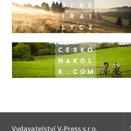
Vydavatelství V-Press s.r.o.