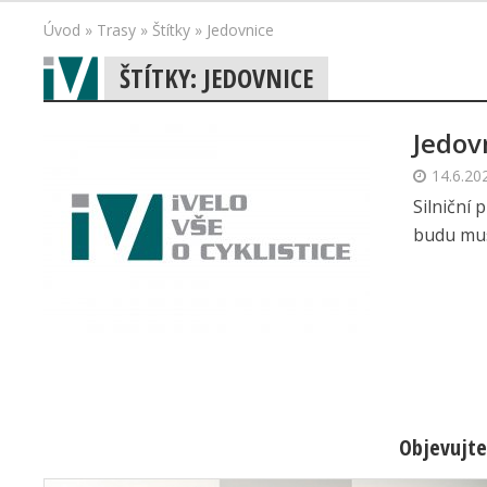
Úvod
»
Trasy
»
Štítky
»
Jedovnice
ŠTÍTKY: JEDOVNICE
Jedov
14.6.20
Silniční
budu mus
Objevujte