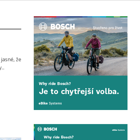
jasné, že
..