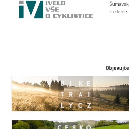
Šumavské
rozlehlé.
Objevujte