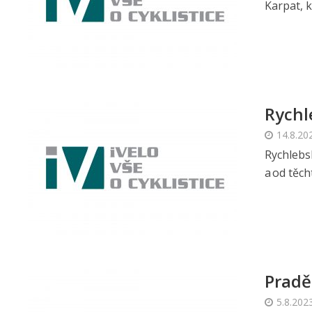
Karpat, k
Rychl
14.8.20
Rychlebsk
a od těc
Pradě
5.8.202