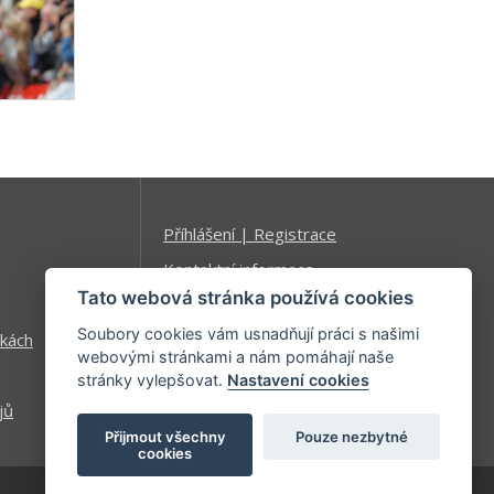
Příhlášení | Registrace
Kontaktní informace
Tato webová stránka používá cookies
Mapa stránek
Soubory cookies vám usnadňují práci s našimi
kách
webovými stránkami a nám pomáhají naše
stránky vylepšovat.
Nastavení cookies
jů
Přijmout všechny
Pouze nezbytné
cookies
| developed by
Kinet