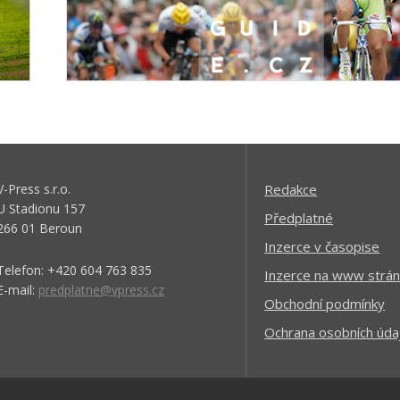
V-Press s.r.o.
Redakce
U Stadionu 157
Předplatné
266 01 Beroun
Inzerce v časopise
Telefon: +420 604 763 835
Inzerce na www strán
E-mail:
predplatne@vpress.cz
Obchodní podmínky
Ochrana osobních úda