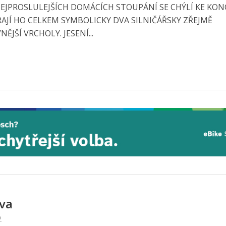
NEJPROSLULEJŠÍCH DOMÁCÍCH STOUPÁNÍ SE CHÝLÍ KE KON
RAJÍ HO CELKEM SYMBOLICKY DVA SILNIČÁŘSKY ZŘEJMĚ
NĚJŠÍ VRCHOLY. JESENÍ...
va
2