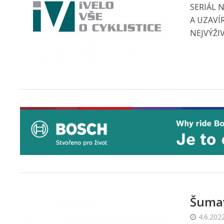
SERIÁL 
A UZAVÍ
NEJVÝŽIV
Šuma
4.6.202