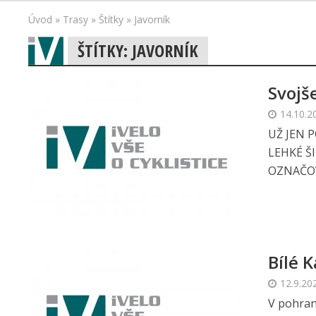
Úvod
»
Trasy
»
Štítky
»
Javorník
ŠTÍTKY: JAVORNÍK
Svojš
14.10.2
UŽ JEN 
LEHKÉ Š
OZNAČOV
Bílé 
12.9.20
V pohran