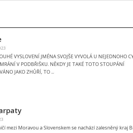
e
023
POUHÉ VYSLOVENÍ JMÉNA SVOJŠE VYVOLÁ U NEJEDNOHO C
IMRÁNÍ V PODBŘIŠKU. NĚKDY JE TAKÉ TOTO STOUPÁNÍ
ÁNO JAKO ZHŮŘÍ, TO ...
Karpaty
23
ičí mezi Moravou a Slovenskem se nachází zalesněný kraj Bí