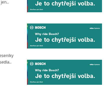
en...
Jeseníky
dla...