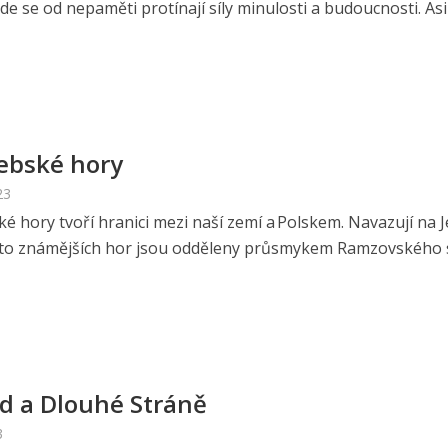
de se od nepaměti protínají síly minulosti a budoucnosti. Asi j
ebské hory
23
é hory tvoří hranici mezi naší zemí a Polskem. Navazují na 
hto známějších hor jsou odděleny průsmykem Ramzovského se
d a Dlouhé Stráně
3