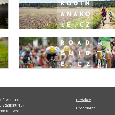
V-Press s.r.o.
Redakce
U Stadionu 157
Předplatné
266 01 Beroun