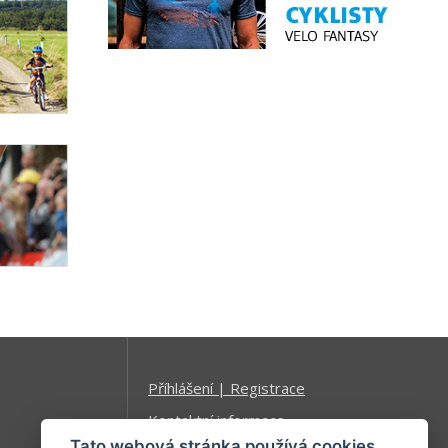
Příhlášení | Registrace
Kontaktní informace
Tato webová stránka používá cookies