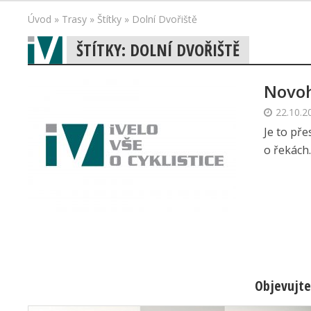
Úvod
»
Trasy
»
Štítky
»
Dolní Dvořiště
ŠTÍTKY: DOLNÍ DVOŘIŠTĚ
Novoh
22.10.2
Je to pře
o řekách.
Objevujte