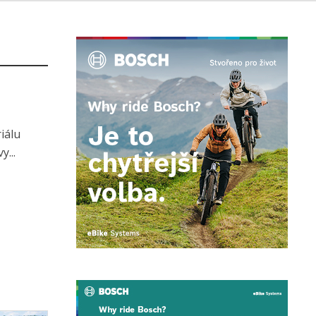
iálu
...