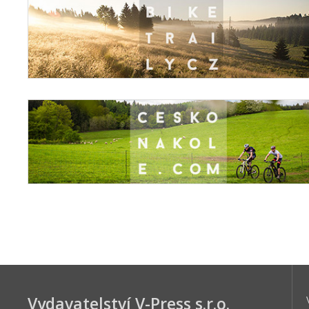
Vydavatelství V-Press s.r.o.