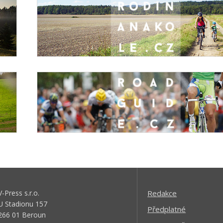
V-Press s.r.o.
Redakce
U Stadionu 157
Předplatné
266 01 Beroun