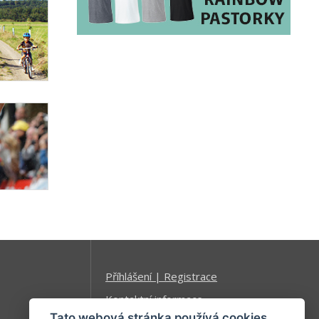
Příhlášení | Registrace
Kontaktní informace
Tato webová stránka používá cookies