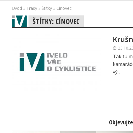
Úvod
»
Trasy
»
Štítky
»
Cínovec
ŠTÍTKY: CÍNOVEC
Krušn
23.10.2
Tak tu m
kamarádov
vý...
Objevujte