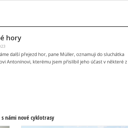
é hory
023
áme další přejezd hor, pane Müller, oznamuji do sluchátka
i Antonínovi, kterému jsem přislíbil jeho účast v některé z 
 s námi nové cyklotrasy