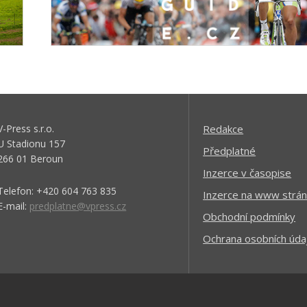
V-Press s.r.o.
Redakce
U Stadionu 157
Předplatné
266 01 Beroun
Inzerce v časopise
Telefon: +420 604 763 835
Inzerce na www strán
E-mail:
predplatne@vpress.cz
Obchodní podmínky
Ochrana osobních úda