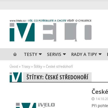
TESTY
SERVIS
RADY A TIPY
Úvod
»
Trasy
»
Štítky
»
České středohoří
ŠTÍTKY: ČESKÉ STŘEDOHOŘÍ
České
14.10.2
Při pohl