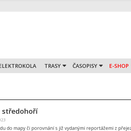
ELEKTROKOLA
TRASY
ČASOPISY
E-SHOP
 středohoří
023
edu do mapy či porovnání s již vydanými reportážemi z přeje