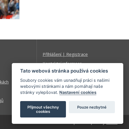
Příhlášení | Registrace
Kontaktní informace
Tato webová stránka používá cookies
Mapa stránek
Soubory cookies vám usnadňují práci s našimi
kách
webovými stránkami a nám pomáhají naše
stránky vylepšovat.
Nastavení cookies
jů
Přijmout všechny
Pouze nezbytné
cookies
| developed by
Kinet