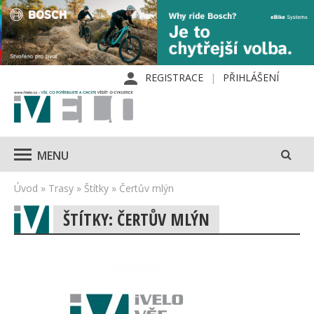
REGISTRACE
PŘIHLÁŠENÍ
MENU
Úvod
»
Trasy
»
Štítky
»
Čertův mlýn
ŠTÍTKY: ČERTŮV MLÝN