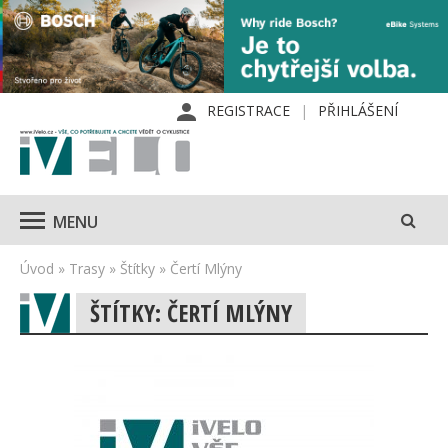
REGISTRACE
PŘIHLÁŠENÍ
MENU
Úvod
»
Trasy
»
Štítky
»
Čertí Mlýny
ŠTÍTKY: ČERTÍ MLÝNY