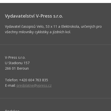
Vydavatelství V-Press s.r.o.
Vydavatel časopisů Velo, 53 x 11 a Elektrokola, určených pro
všechny milovníky cyklistiky a jízdních kol.
V-Press s.r.o.
U Stadionu 157
266 01 Beroun
Telefon: +420 604 763 835
E-mail:
predplatne@vpress.cz
Redakce