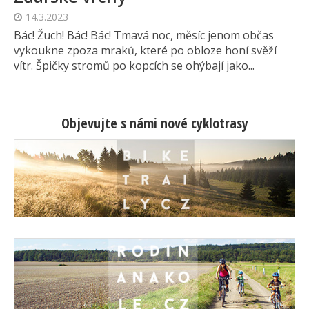
14.3.2023
Bác! Žuch! Bác! Bác! Tmavá noc, měsíc jenom občas
vykoukne zpoza mraků, které po obloze honí svěží
vítr. Špičky stromů po kopcích se ohýbají jako...
Objevujte s námi nové cyklotrasy