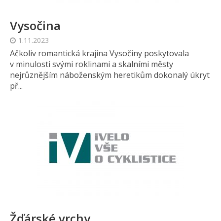
Vysočina
1.11.2023
Ačkoliv romantická krajina Vysočiny poskytovala
v minulosti svými roklinami a skalními městy
nejrůznějším náboženským heretikům dokonalý úkryt
př...
Žďárské vrchy