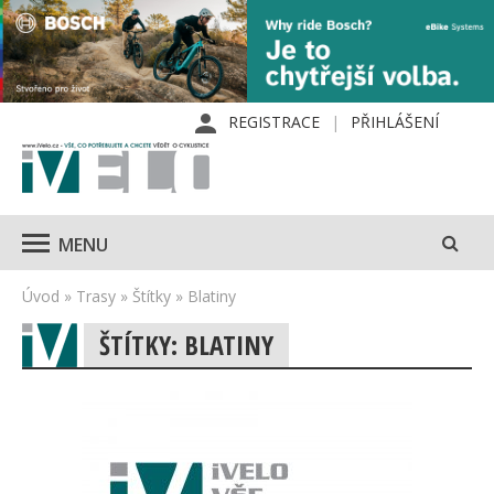
REGISTRACE
PŘIHLÁŠENÍ
MENU
Úvod
»
Trasy
»
Štítky
»
Blatiny
ŠTÍTKY: BLATINY