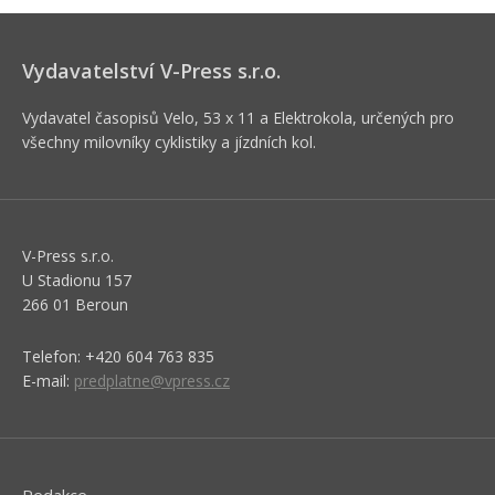
Vydavatelství V-Press s.r.o.
Vydavatel časopisů Velo, 53 x 11 a Elektrokola, určených pro
všechny milovníky cyklistiky a jízdních kol.
V-Press s.r.o.
U Stadionu 157
266 01 Beroun
Telefon: +420 604 763 835
E-mail:
predplatne@vpress.cz
Redakce