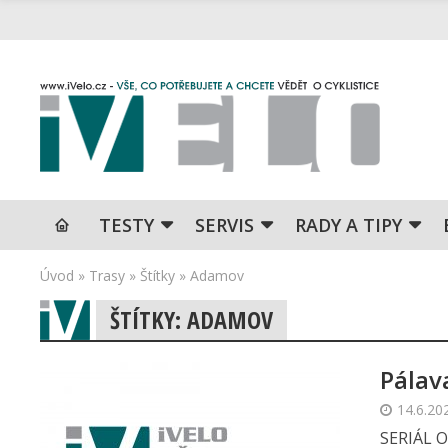
TESTY
SERVIS
RADY A TIPY
Úvod
»
Trasy
»
Štítky
»
Adamov
ŠTÍTKY: ADAMOV
Pálav
14.6.20
SERIÁL 