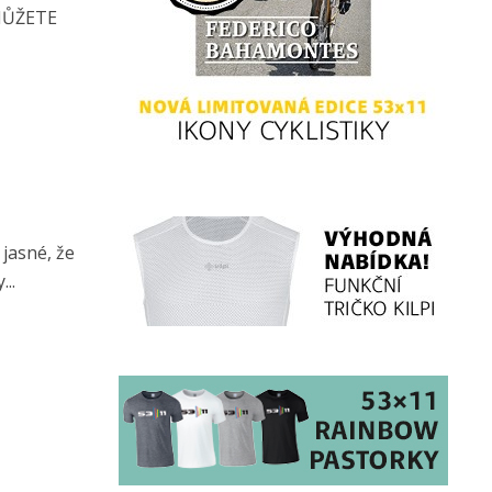
MŮŽETE
jasné, že
..