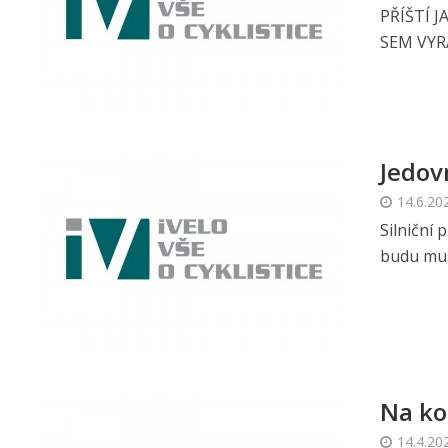
PŘÍŠTÍ 
SEM VYRA
Jedov
14.6.20
Silniční
budu mus
Na ko
14.4.20