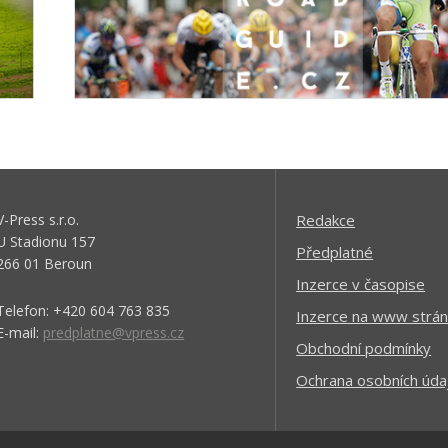
V-Press s.r.o.
Redakce
U Stadionu 157
Předplatné
266 01 Beroun
Inzerce v časopise
Telefon: +420 604 763 835
Inzerce na www strán
E-mail:
predplatne@vpress.cz
Obchodní podmínky
Ochrana osobních úda