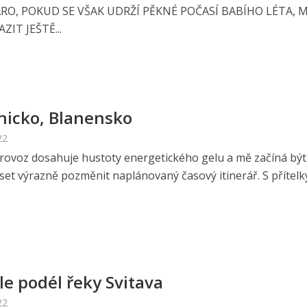
JARO, POKUD SE VŠAK UDRŽÍ PĚKNÉ POČASÍ BABÍHO LÉTA, 
ZIT JEŠTĚ...
nicko, Blanensko
22
 provoz dosahuje hustoty energetického gelu a mě začíná být 
et výrazně pozměnit naplánovaný časový itinerář. S přítelky.
le podél řeky Svitava
22