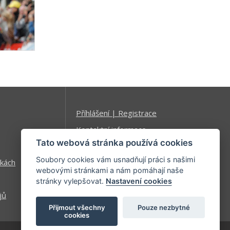
Příhlášení | Registrace
Kontaktní informace
Tato webová stránka používá cookies
Mapa stránek
Soubory cookies vám usnadňují práci s našimi
kách
webovými stránkami a nám pomáhají naše
stránky vylepšovat.
Nastavení cookies
jů
Přijmout všechny
Pouze nezbytné
cookies