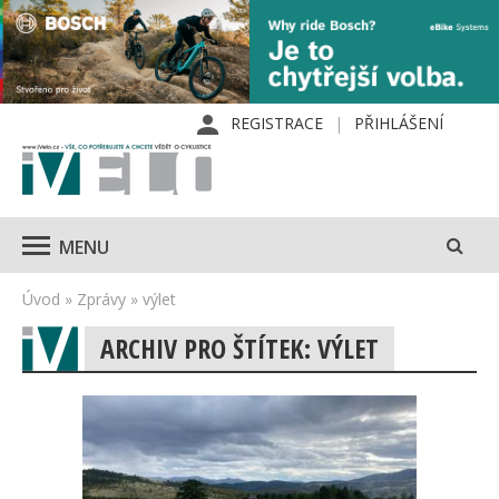
REGISTRACE
PŘIHLÁŠENÍ
MENU
Úvod
»
Zprávy
»
výlet
ARCHIV PRO ŠTÍTEK: VÝLET