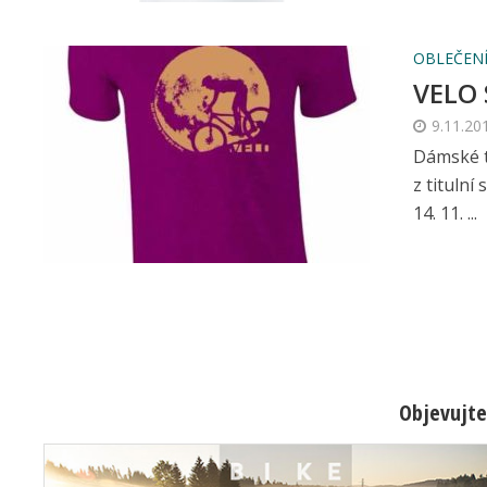
OBLEČENÍ
VELO
9.11.20
Dámské 
z titulní
14. 11. ...
Objevujte