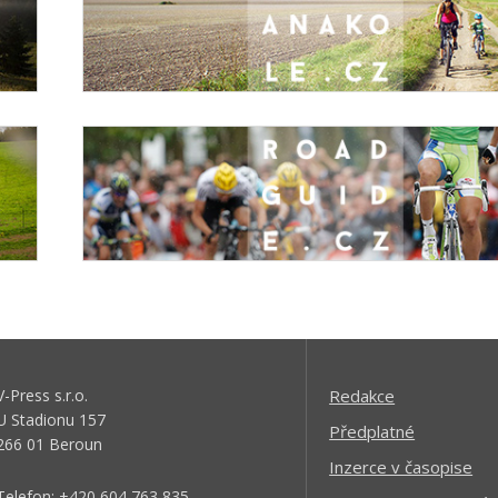
V-Press s.r.o.
Redakce
U Stadionu 157
Předplatné
266 01 Beroun
Inzerce v časopise
Telefon: +420 604 763 835