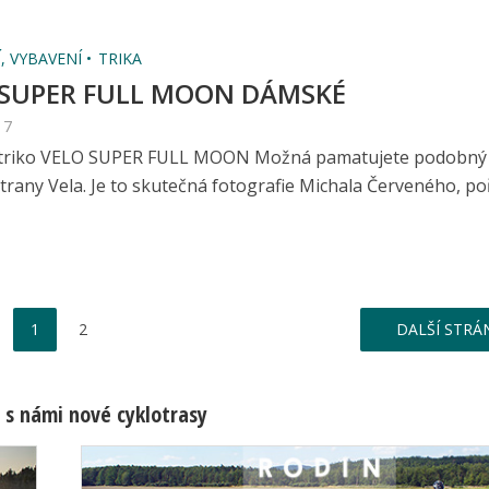
, VYBAVENÍ
TRIKA
 SUPER FULL MOON DÁMSKÉ
17
triko VELO SUPER FULL MOON Možná pamatujete podobný
 strany Vela. Je to skutečná fotografie Michala Červeného, p
1
2
DALŠÍ STRÁ
 s námi nové cyklotrasy