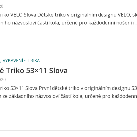
20
riko VELO Slova Dětské triko v originálním designu VELO, 
ního názvosloví částí kola, určené pro každodenní nošení i ....
, VYBAVENÍ
TRIKA
é Triko 53×11 Slova
020
riko 53×11 Slova První dětské triko v originálním designu 5
 ze základního názvosloví částí kola, určené pro každodenní.