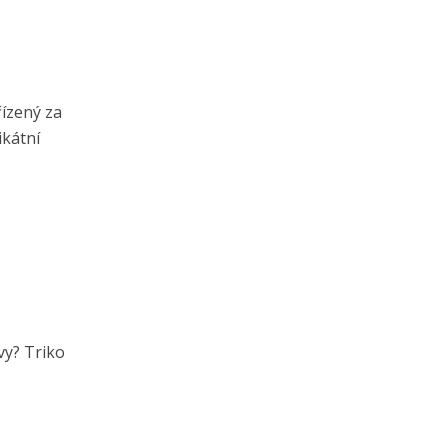
ízený za
ikátní
vy? Triko