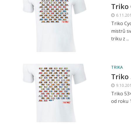
Triko
6.11.20
Triko Cy
mistrů s
triku z ...
TRIKA
Triko
9.10.20
Triko 53
od roku 