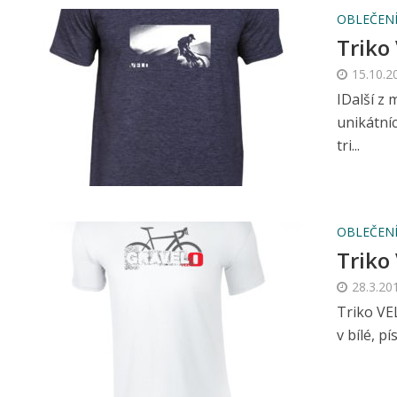
OBLEČENÍ
Trik
15.10.2
IDalší z
unikátní
tri...
OBLEČENÍ
Triko
28.3.20
Triko VE
v bílé, p