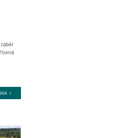
 záběr
ořízená
NKA