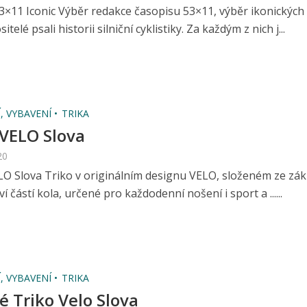
3×11 Iconic Výběr redakce časopisu 53×11, výběr ikonických
sitelé psali historii silniční cyklistiky. Za každým z nich j...
, VYBAVENÍ
TRIKA
 VELO Slova
20
LO Slova Triko v originálním designu VELO, složeném ze zá
í částí kola, určené pro každodenní nošení i sport a ......
, VYBAVENÍ
TRIKA
é Triko Velo Slova