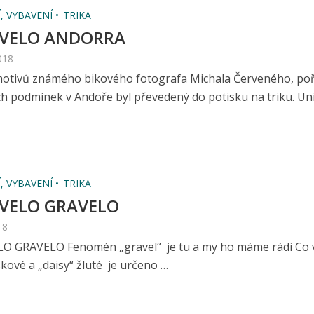
, VYBAVENÍ
TRIKA
o VELO ANDORRA
018
 motivů známého bikového fotografa Michala Červeného, poř
ch podmínek v Andoře byl převedený do potisku na triku. Un
, VYBAVENÍ
TRIKA
 VELO GRAVELO
18
LO GRAVELO Fenomén „gravel“ je tu a my ho máme rádi Co 
ískové a „daisy“ žluté je určeno …