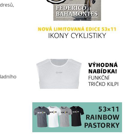
 dresů,
kladního