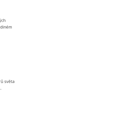
ých
jediném
rů světa
.