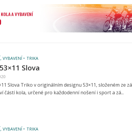
, VYBAVENÍ
TRIKA
 53×11 Slova
020
×11 Slova Triko v originálním designu 53×11, složeném ze z
í částí kola, určené pro každodenní nošení i sport a zá...
, VYBAVENÍ
TRIKA