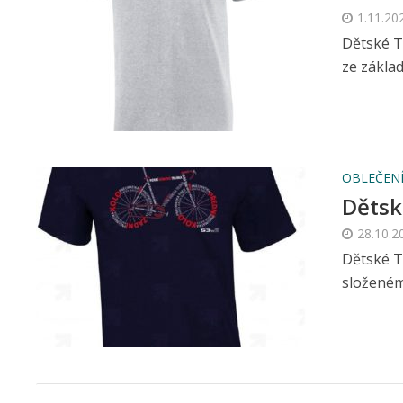
1.11.20
Dětské T
ze základ
OBLEČENÍ
Dětsk
28.10.2
Dětské T
složeném