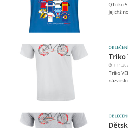
QTriko 5
jejichž no
OBLEČENÍ
Triko
1.11.20
Triko VE
názvoslov
OBLEČENÍ
Dětsk