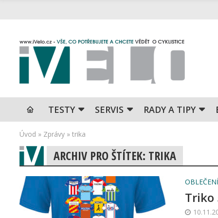
TESTY
SERVIS
RADY A TIPY
Úvod
»
Zprávy
»
trika
ARCHIV PRO ŠTÍTEK: TRIKA
OBLEČENÍ
Triko
10.11.2