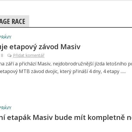
AGE RACE
PRÁVY
uje etapový závod Masiv
18
Přidat komentář
na září a přichází Masiv, nejdobrodružnější jízda letošního 
etapový MTB závod dvojic, který přináší 4 dny, 4 etapy ......
PRÁVY
ní etapák Masiv bude mít kompletně 