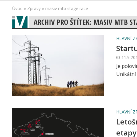
Úvod
»
Zprávy
»
masiv mtb stage race
ARCHIV PRO ŠTÍTEK: MASIV MTB ST
HLAVNÍ Z
Start
11.9.20
Je polovi
Unikátní 
HLAVNÍ Z
Letoš
etapy