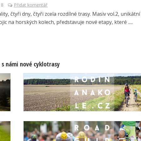
18
Přidat komentář
ality, čtyři dny, čtyři zcela rozdílné trasy. Masiv vol.2, unikátn
jic na horských kolech, představuje nové etapy, které .....
 s námi nové cyklotrasy