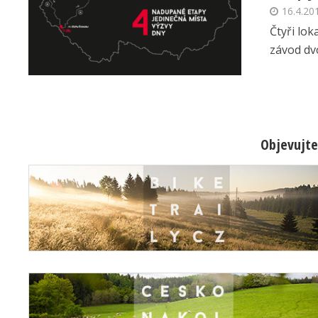
16.4.20
Čtyři lok
závod dvo
Objevujte