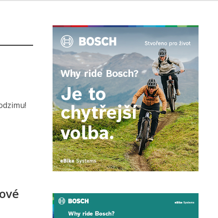
podzimu!
nové