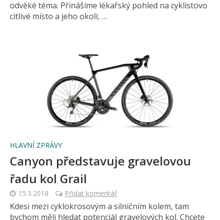
odvěké téma. Přinášíme lékařský pohled na cyklistovo
citlivé místo a jeho okolí, …
HLAVNÍ ZPRÁVY
Canyon představuje gravelovou
řadu kol Grail
15.3.2018
Přidat komentář
Kdesi mezi cyklokrosovým a silničním kolem, tam
bychom měli hledat potenciál gravelových kol. Chcete