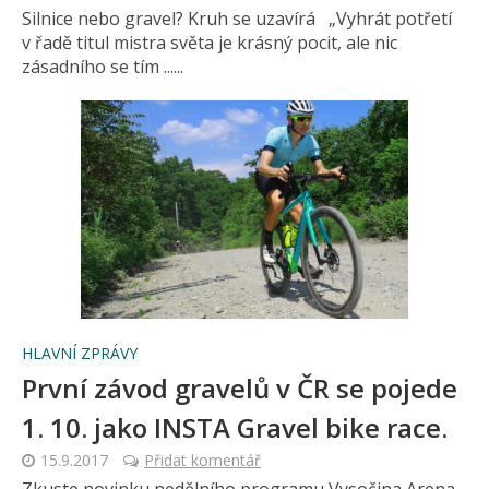
Silnice nebo gravel? Kruh se uzavírá „Vyhrát potřetí
v řadě titul mistra světa je krásný pocit, ale nic
zásadního se tím ......
HLAVNÍ ZPRÁVY
První závod gravelů v ČR se pojede
1. 10. jako INSTA Gravel bike race.
15.9.2017
Přidat komentář
Zkuste novinku nedělního programu Vysočina Arena