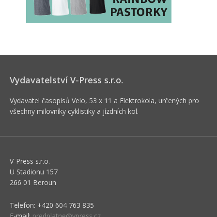
Vydavatelství V-Press s.r.o.
Vydavatel časopisů Velo, 53 x 11 a Elektrokola, určených pro
všechny milovníky cyklistiky a jízdních kol.
V-Press s.r.o.
U Stadionu 157
266 01 Beroun
Telefon: +420 604 763 835
E-mail:
predplatne@vpress.cz