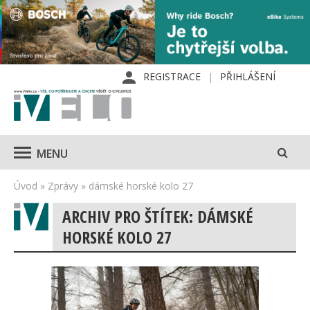
REGISTRACE
PŘIHLÁŠENÍ
MENU
Úvod
»
Zprávy
»
dámské horské kolo 27
ARCHIV PRO ŠTÍTEK: DÁMSKÉ
HORSKÉ KOLO 27