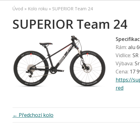
Úvod
»
Kolo roku
»
SUPERIOR Team 24
SUPERIOR Team 24
Specifikac
Rám:
alu 6
Vidlice:
SR 
Výbava:
Sr
Cena:
17 9
https://s
red
← Předchozí kolo