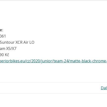
e:
061
Suntour XCR Air LO
am X5/X7
90 Kč
uperiorbikes.eu/cz/2020/junior/team-24/matte-black-chrome
Dal