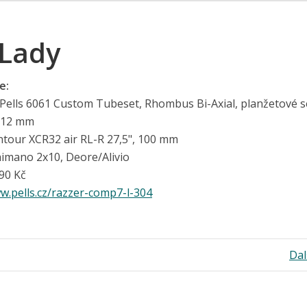
 Lady
e:
Pells 6061 Custom Tubeset, Rhombus Bi-Axial, planžetové s
e 12 mm
tour XCR32 air RL-R 27,5", 100 mm
imano 2x10, Deore/Alivio
90 Kč
w.pells.cz/razzer-comp7-l-304
Dal