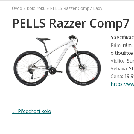
Úvod
»
Kolo roku
»
PELLS Razzer Comp7 Lady
PELLS Razzer Comp7
Specifikac
Rám:
rám: 
o tloušťc
Vidlice:
Sun
Výbava:
Sh
Cena:
19 9
https://ww
← Předchozí kolo