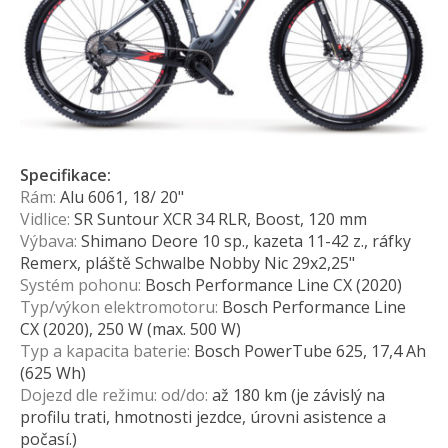
Specifikace:
Rám:
Alu 6061, 18/ 20"
Vidlice:
SR Suntour XCR 34 RLR, Boost, 120 mm
Výbava:
Shimano Deore 10 sp., kazeta 11-42 z., ráfky
Remerx, pláště Schwalbe Nobby Nic 29x2,25"
Systém pohonu:
Bosch Performance Line CX (2020)
Typ/výkon elektromotoru:
Bosch Performance Line
CX (2020), 250 W (max. 500 W)
Typ a kapacita baterie:
Bosch PowerTube 625, 17,4 Ah
(625 Wh)
Dojezd dle režimu: od/do:
až 180 km (je závislý na
profilu trati, hmotnosti jezdce, úrovni asistence a
počasí.)