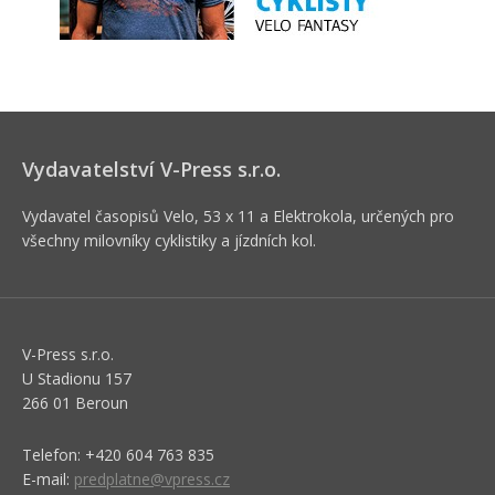
Vydavatelství V-Press s.r.o.
Vydavatel časopisů Velo, 53 x 11 a Elektrokola, určených pro
všechny milovníky cyklistiky a jízdních kol.
V-Press s.r.o.
U Stadionu 157
266 01 Beroun
Telefon: +420 604 763 835
E-mail:
predplatne@vpress.cz