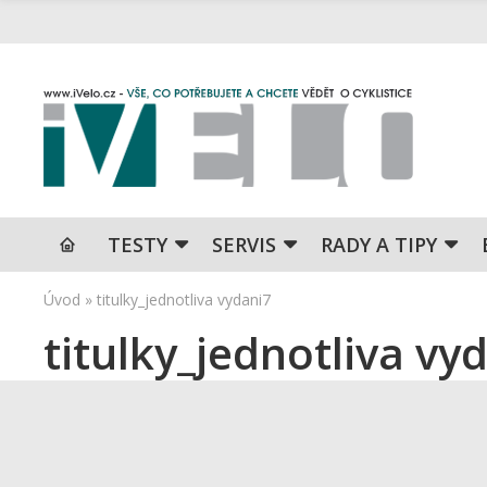
TESTY
SERVIS
RADY A TIPY
Úvod
»
titulky_jednotliva vydani7
titulky_jednotliva vy