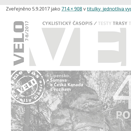
Zveřejněno
5.9.2017
jako
714 × 908
v
titulky_jednotliva v