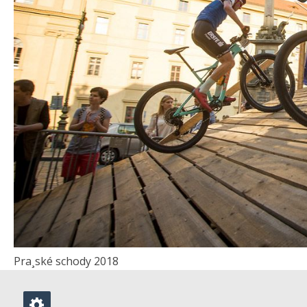
Pra¸ské schody 2018