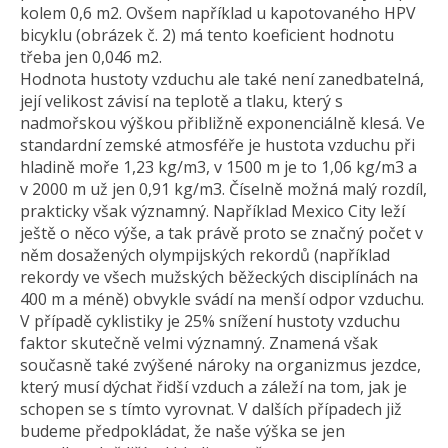
kolem 0,6 m2. Ovšem například u kapotovaného HPV
bicyklu (obrázek č. 2) má tento koeficient hodnotu
třeba jen 0,046 m2.
Hodnota hustoty vzduchu ale také není zanedbatelná,
její velikost závisí na teplotě a tlaku, který s
nadmořskou výškou přibližně exponenciálně klesá. Ve
standardní zemské atmosféře je hustota vzduchu při
hladině moře 1,23 kg/m3, v 1500 m je to 1,06 kg/m3 a
v 2000 m už jen 0,91 kg/m3. Číselně možná malý rozdíl,
prakticky však významný. Například Mexico City leží
ještě o něco výše, a tak právě proto se značný počet v
něm dosažených olympijských rekordů (například
rekordy ve všech mužských běžeckých disciplínách na
400 m a méně) obvykle svádí na menší odpor vzduchu.
V případě cyklistiky je 25% snížení hustoty vzduchu
faktor skutečně velmi významný. Znamená však
současně také zvýšené nároky na organizmus jezdce,
který musí dýchat řidší vzduch a záleží na tom, jak je
schopen se s tímto vyrovnat. V dalších případech již
budeme předpokládat, že naše výška se jen