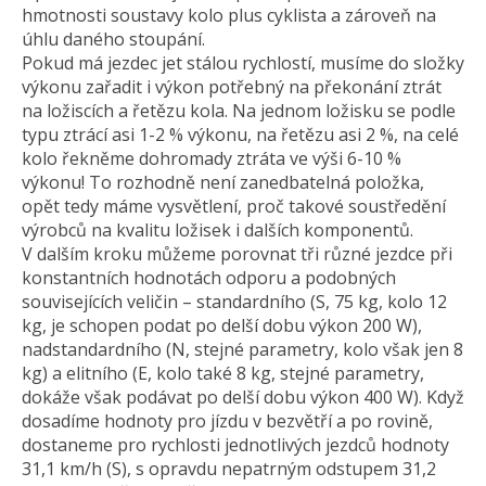
hmotnosti soustavy kolo plus cyklista a zároveň na
úhlu daného stoupání.
Pokud má jezdec jet stálou rychlostí, musíme do složky
výkonu zařadit i výkon potřebný na překonání ztrát
na ložiscích a řetězu kola. Na jednom ložisku se podle
typu ztrácí asi 1-2 % výkonu, na řetězu asi 2 %, na celé
kolo řekněme dohromady ztráta ve výši 6-10 %
výkonu! To rozhodně není zanedbatelná položka,
opět tedy máme vysvětlení, proč takové soustředění
výrobců na kvalitu ložisek i dalších komponentů.
V dalším kroku můžeme porovnat tři různé jezdce při
konstantních hodnotách odporu a podobných
souvisejících veličin – standardního (S, 75 kg, kolo 12
kg, je schopen podat po delší dobu výkon 200 W),
nadstandardního (N, stejné parametry, kolo však jen 8
kg) a elitního (E, kolo také 8 kg, stejné parametry,
dokáže však podávat po delší dobu výkon 400 W). Když
dosadíme hodnoty pro jízdu v bezvětří a po rovině,
dostaneme pro rychlosti jednotlivých jezdců hodnoty
31,1 km/h (S), s opravdu nepatrným odstupem 31,2