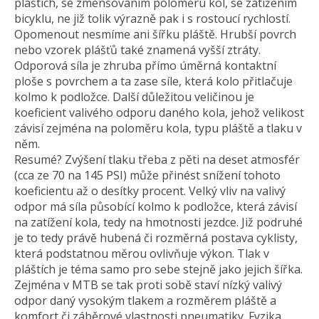
pláštích, se zmenšováním poloměru kol, se zatížením
bicyklu, ne již tolik výrazně pak i s rostoucí rychlostí.
Opomenout nesmíme ani šířku pláště. Hrubší povrch
nebo vzorek plášťů také znamená vyšší ztráty.
Odporová síla je zhruba přímo úměrná kontaktní
ploše s povrchem a ta zase síle, která kolo přitlačuje
kolmo k podložce. Další důležitou veličinou je
koeficient valivého odporu daného kola, jehož velikost
závisí zejména na poloměru kola, typu pláště a tlaku v
něm.
Resumé? Zvýšení tlaku třeba z pěti na deset atmosfér
(cca ze 70 na 145 PSI) může přinést snížení tohoto
koeficientu až o desítky procent. Velký vliv na valivý
odpor má síla působící kolmo k podložce, která závisí
na zatížení kola, tedy na hmotnosti jezdce. Již podruhé
je to tedy právě hubená či rozměrná postava cyklisty,
která podstatnou měrou ovlivňuje výkon. Tlak v
pláštích je téma samo pro sebe stejně jako jejich šířka.
Zejména v MTB se tak proti sobě staví nízký valivý
odpor daný vysokým tlakem a rozměrem pláště a
komfort či záběrové vlastnosti pneumatiky. Fyzika