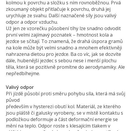
kolmou k povrchu a složku s ním rovnoběžnou. Prvá
zkoumaný objekt přitlačuje k povrchu, druhá jej
urychluje ze svahu. Další naznačené síly jsou valivý
odpor a odpor vzduchu.
Už jen ze vzorečku působení tíhy lze snadno odvodit
první velmi zajímavý poznatek – hmotnost kola a
jezdce se sčítají. To znamená, že drahá úspora gramů
na kole může být velmi snadno a mnohem efektivněji
nahrazena dietou pro jezdce. Ba co víc, jak se dozvíte
dále, hubenější jezdec s sebou nese i menší plochu
těla, která se pozitivně promítne do aerodynamiky. Ale
nepředbíhejme.
Valivý odpor
Při jízdě působí proti směru pohybu síla, která má svůj
původ
především v hysterezi obutí kol. Materiál, ze kterého
jsou pláště či galusky vyrobeny, se v místě kontaktu s
podložkou deformuje a část deformační energie se
mění na teplo. Odpor roste s klesajícím tlakem v