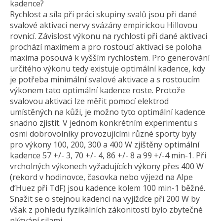
kadence?
Rychlost a síla při práci skupiny svalů jsou při dané
svalové aktivaci nervy svázány empirickou Hillovou
rovnicí. Závislost výkonu na rychlosti při dané aktivaci
prochází maximem a pro rostoucí aktivaci se poloha
maxima posouvá k vyšším rychlostem. Pro generování
určitého výkonu tedy existuje optimální kadence, kdy
je potřeba minimální svalové aktivace a s rostoucím
výkonem tato optimální kadence roste. Protože
svalovou aktivaci lze měřit pomocí elektrod
umístěných na kůži, je možno tyto optimální kadence
snadno zjistit. V jednom konkrétním experimentu s
osmi dobrovolníky provozujícími různé sporty byly
pro výkony 100, 200, 300 a 400 W zjištěny optimální
kadence 57 +/- 3, 70 +/- 4, 86 +/- 8 a 99 +/-4 min-1. Při
vrcholných výkonech vyžadujících výkony přes 400 W
(rekord v hodinovce, časovka nebo výjezd na Alpe
d’Huez při TdF) jsou kadence kolem 100 min-1 běžné.
Snažit se o stejnou kadenci na vyjížďce při 200 W by
však z pohledu fyzikálních zákonitostí bylo zbytečné
plýtvání silami.