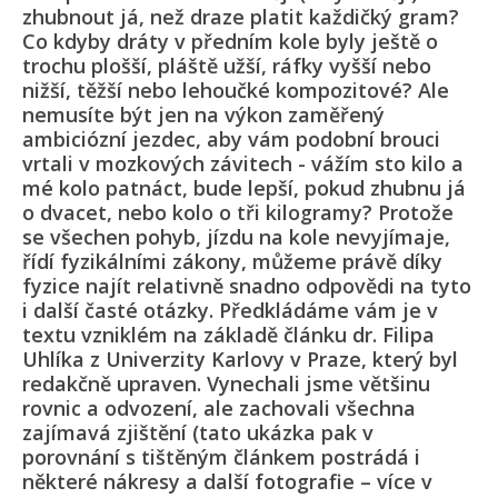
zhubnout já, než draze platit každičký gram?
Co kdyby dráty v předním kole byly ještě o
trochu plošší, pláště užší, ráfky vyšší nebo
nižší, těžší nebo lehoučké kompozitové? Ale
nemusíte být jen na výkon zaměřený
ambiciózní jezdec, aby vám podobní brouci
vrtali v mozkových závitech - vážím sto kilo a
mé kolo patnáct, bude lepší, pokud zhubnu já
o dvacet, nebo kolo o tři kilogramy? Protože
se všechen pohyb, jízdu na kole nevyjímaje,
řídí fyzikálními zákony, můžeme právě díky
fyzice najít relativně snadno odpovědi na tyto
i další časté otázky. Předkládáme vám je v
textu vzniklém na základě článku dr. Filipa
Uhlíka z Univerzity Karlovy v Praze, který byl
redakčně upraven. Vynechali jsme většinu
rovnic a odvození, ale zachovali všechna
zajímavá zjištění (tato ukázka pak v
porovnání s tištěným článkem postrádá i
některé nákresy a další fotografie – více v