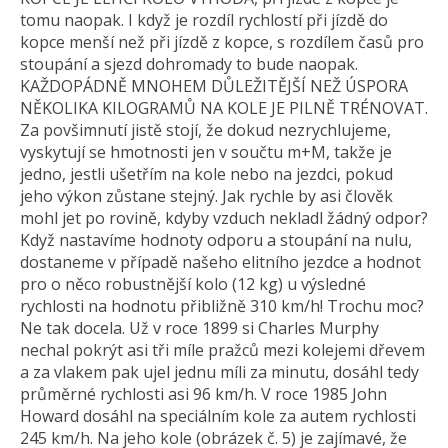
tomu naopak. I když je rozdíl rychlostí při jízdě do
kopce menší než při jízdě z kopce, s rozdílem časů pro
stoupání a sjezd dohromady to bude naopak.
KAŽDOPÁDNĚ MNOHEM DŮLEŽITĚJŠÍ NEŽ ÚSPORA
NĚKOLIKA KILOGRAMŮ NA KOLE JE PILNĚ TRÉNOVAT.
Za povšimnutí jistě stojí, že dokud nezrychlujeme,
vyskytují se hmotnosti jen v součtu m+M, takže je
jedno, jestli ušetřím na kole nebo na jezdci, pokud
jeho výkon zůstane stejný. Jak rychle by asi člověk
mohl jet po rovině, kdyby vzduch nekladl žádný odpor?
Když nastavíme hodnoty odporu a stoupání na nulu,
dostaneme v případě našeho elitního jezdce a hodnot
pro o něco robustnější kolo (12 kg) u výsledné
rychlosti na hodnotu přibližně 310 km/h! Trochu moc?
Ne tak docela. Už v roce 1899 si Charles Murphy
nechal pokrýt asi tři míle pražců mezi kolejemi dřevem
a za vlakem pak ujel jednu míli za minutu, dosáhl tedy
průměrné rychlosti asi 96 km/h. V roce 1985 John
Howard dosáhl na speciálním kole za autem rychlosti
245 km/h. Na jeho kole (obrázek č. 5) je zajímavé, že