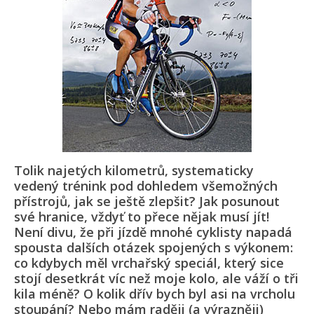
Tolik najetých kilometrů, systematicky
vedený trénink pod dohledem všemožných
přístrojů, jak se ještě zlepšit? Jak posunout
své hranice, vždyť to přece nějak musí jít!
Není divu, že při jízdě mnohé cyklisty napadá
spousta dalších otázek spojených s výkonem:
co kdybych měl vrchařský speciál, který sice
stojí desetkrát víc než moje kolo, ale váží o tři
kila méně? O kolik dřív bych byl asi na vrcholu
stoupání? Nebo mám raději (a výrazněji)