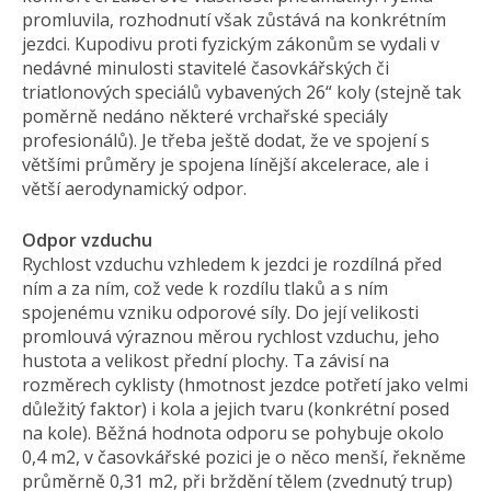
promluvila, rozhodnutí však zůstává na konkrétním
jezdci. Kupodivu proti fyzickým zákonům se vydali v
nedávné minulosti stavitelé časovkářských či
triatlonových speciálů vybavených 26“ koly (stejně tak
poměrně nedáno některé vrchařské speciály
profesionálů). Je třeba ještě dodat, že ve spojení s
většími průměry je spojena línější akcelerace, ale i
větší aerodynamický odpor.
Odpor vzduchu
Rychlost vzduchu vzhledem k jezdci je rozdílná před
ním a za ním, což vede k rozdílu tlaků a s ním
spojenému vzniku odporové síly. Do její velikosti
promlouvá výraznou měrou rychlost vzduchu, jeho
hustota a velikost přední plochy. Ta závisí na
rozměrech cyklisty (hmotnost jezdce potřetí jako velmi
důležitý faktor) i kola a jejich tvaru (konkrétní posed
na kole). Běžná hodnota odporu se pohybuje okolo
0,4 m2, v časovkářské pozici je o něco menší, řekněme
průměrně 0,31 m2, při brždění tělem (zvednutý trup)