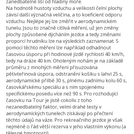
zanedbatelně liší od hladiny moře.
Na hodnotě hustoty vzduchu a velikosti čelní plochy
závisí další význačná veličina, a to koeficient odporu
vzduchu. Nejlépe jej lze změřit v aerodynamickém
tunelu. Jsou to značně citlivá měření, už jen změny
plochy způsobené dýcháním jezdce a tedy změnami
proporcí hrudníku lze na výsledcích zaznamenat. S
pomocí těchto měření lze například odhadnout
časovou úsporu při hodinové jízdě rychlostí 40 km/h,
tedy na dráze 40 km. Oholeným nohám je na základě
průměru z mnohých měření přisuzována
pětivteřinová úspora, odstranění košíku s lahví 25 s,
aerodynamické přilbě 30 s, plnému zadnímu kolu 60 s,
časovkářskému speciálu a s ním spojenému
specifickému posedu více než 90 s. Pro rozhodující
časovku na Tour je jistě cokoliv z toho
nezanedbatelný faktor, velmi drahé testy v
aerodynamických tunelech získávají po přečtení
těchto údajů na váze. Pro rekreačního jezdce je však
nejméně o řád větší rezerva v jeho vlastním výkonu (a
tělesné hmotnosti).