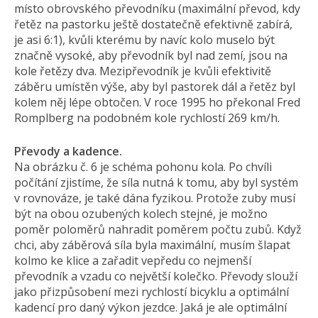
místo obrovského převodníku (maximální převod, kdy
řetěz na pastorku ještě dostatečně efektivně zabírá,
je asi 6:1), kvůli kterému by navíc kolo muselo být
značně vysoké, aby převodník byl nad zemí, jsou na
kole řetězy dva. Mezipřevodník je kvůli efektivitě
záběru umístěn výše, aby byl pastorek dál a řetěz byl
kolem něj lépe obtočen. V roce 1995 ho překonal Fred
Romplberg na podobném kole rychlostí 269 km/h.
Převody a kadence.
Na obrázku č. 6 je schéma pohonu kola. Po chvíli
počítání zjistíme, že síla nutná k tomu, aby byl systém
v rovnováze, je také dána fyzikou. Protože zuby musí
být na obou ozubených kolech stejné, je možno
poměr poloměrů nahradit poměrem počtu zubů. Když
chci, aby záběrová síla byla maximální, musím šlapat
kolmo ke klice a zařadit vepředu co nejmenší
převodník a vzadu co největší kolečko. Převody slouží
jako přizpůsobení mezi rychlostí bicyklu a optimální
kadencí pro daný výkon jezdce. Jaká je ale optimální