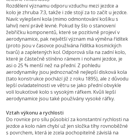
Rozdělení významu odporu vzduchu mezi jezdce a
kolo je zhruba 7:3, takže i zde stojí za to začít u jezdce.
Navíc vylepšení kola (mimo odmontování košíku s
lahví) není právě levné. Pokud by šlo o stanovení
žebříčku komponentů, které se pozitivně projeví v
aerodynamice, pak největší význam má výměna řídítek
(proto jsou v časovce používána řídítka kosmických
tvarů) a zapletených kol. Odporová síla na zadní kolo,
které je částečně stíněno rámem i nohami jezdce, je
asi o 25 % menší než na přední. Z pohledu
aerodynamiky jsou jednoznačně nejlepší disková kola
(tato konstrukce pochází již z roku 1895), ale z důvodu
lepší ovladatelnosti ve větru se jako přední obvykle
volí loukoťové kolo s vysokým ráfkem. Kvůli lepší
aerodynamice jsou také používány vysoké ráfky.
Vztah výkonu a rychlosti
Do rovnice pro sílu působící za konstantní rychlosti na
jezdce a kolo nám chybí už jen složka tíhy rovnoběžné
s povrchem, která je zcela pochopitelně závislá na