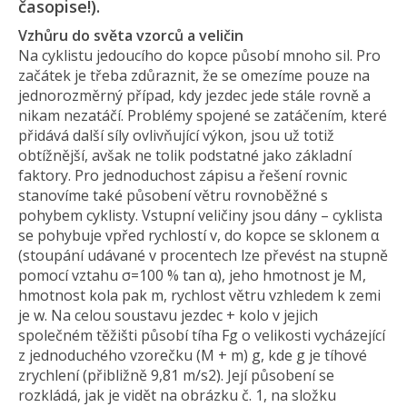
časopise!).
Vzhůru do světa vzorců a veličin
Na cyklistu jedoucího do kopce působí mnoho sil. Pro
začátek je třeba zdůraznit, že se omezíme pouze na
jednorozměrný případ, kdy jezdec jede stále rovně a
nikam nezatáčí. Problémy spojené se zatáčením, které
přidává další síly ovlivňující výkon, jsou už totiž
obtížnější, avšak ne tolik podstatné jako základní
faktory. Pro jednoduchost zápisu a řešení rovnic
stanovíme také působení větru rovnoběžné s
pohybem cyklisty. Vstupní veličiny jsou dány – cyklista
se pohybuje vpřed rychlostí v, do kopce se sklonem α
(stoupání udávané v procentech lze převést na stupně
pomocí vztahu σ=100 % tan α), jeho hmotnost je M,
hmotnost kola pak m, rychlost větru vzhledem k zemi
je w. Na celou soustavu jezdec + kolo v jejich
společném těžišti působí tíha Fg o velikosti vycházející
z jednoduchého vzorečku (M + m) g, kde g je tíhové
zrychlení (přibližně 9,81 m/s2). Její působení se
rozkládá, jak je vidět na obrázku č. 1, na složku