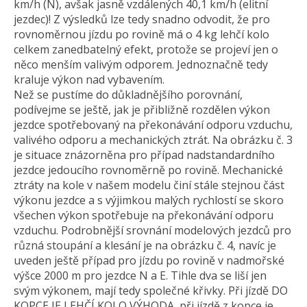
km/h (N), avšak jasně vzdálených 40,1 km/h (elitní
jezdec)! Z výsledků lze tedy snadno odvodit, že pro
rovnoměrnou jízdu po rovině má o 4 kg lehčí kolo
celkem zanedbatelný efekt, protože se projeví jen o
něco menším valivým odporem. Jednoznačně tedy
kraluje výkon nad vybavením.
Než se pustíme do důkladnějšího porovnání,
podívejme se ještě, jak je přibližně rozdělen výkon
jezdce spotřebovaný na překonávání odporu vzduchu,
valivého odporu a mechanických ztrát. Na obrázku č. 3
je situace znázorněna pro případ nadstandardního
jezdce jedoucího rovnoměrně po rovině. Mechanické
ztráty na kole v našem modelu činí stále stejnou část
výkonu jezdce a s výjimkou malých rychlostí se skoro
všechen výkon spotřebuje na překonávání odporu
vzduchu. Podrobnější srovnání modelových jezdců pro
různá stoupání a klesání je na obrázku č. 4, navíc je
uveden ještě případ pro jízdu po rovině v nadmořské
výšce 2000 m pro jezdce N a E. Tihle dva se liší jen
svým výkonem, mají tedy společné křivky. Při jízdě DO
KOPCE JE LEHČÍ KOLO VÝHODA, při jízdě z kopce je